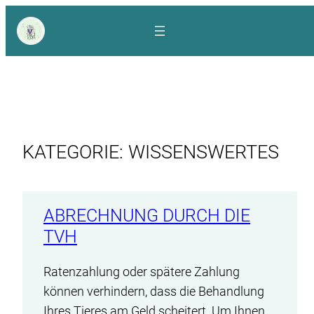
17. Juni 2025
23. September 2024
8. Juli 2024
21. Mai 2024
Zum
Inhalt
springen
KATEGORIE:
WISSENSWERTES
ABRECHNUNG DURCH DIE
TVH
Ratenzahlung oder spätere Zahlung
können verhindern, dass die Behandlung
Ihres Tieres am Geld scheitert. Um Ihnen