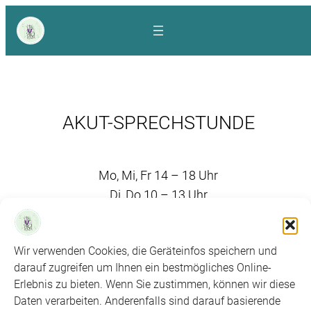
Zum
Inhalt
springen
AKUT-SPRECHSTUNDE
Mo, Mi, Fr 14 – 18 Uhr
Di, Do 10 – 13 Uhr
und Termine nach Vereinbarung
Wir verwenden Cookies, die Geräteinfos speichern und
FACEBOOK
IMPRESSUM
DATENSCHUTZERKLÄRUNG
KONTAKT
darauf zugreifen um Ihnen ein bestmögliches Online-
Erlebnis zu bieten. Wenn Sie zustimmen, können wir diese
Daten verarbeiten. Anderenfalls sind darauf basierende